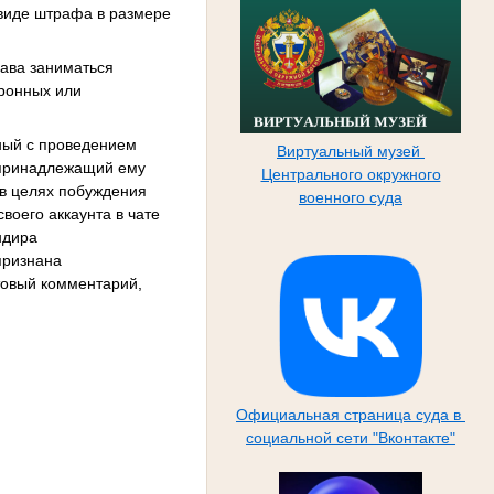
 виде штрафа в размере
рава заниматься
тронных или
ный с проведением
Виртуальный музей
я принадлежащий ему
Центрального окружного
в целях побуждения
военного суда
воего аккаунта в чате
ндира
признана
товый комментарий,
Официальная страница суда в
социальной сети "Вконтакте"