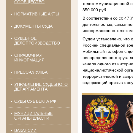
СООБЩЕСТВО
телекоммуникационной се
350 000 руб.
НОРМАТИВНЫЕ АКТЫ
В соответствии со ст. 4
деятельностью, связанно
ДОКУМЕНТЫ СУДА
информационно-телекомму
СУДЕБНОЕ
Судом установлено, что 
ДЕЛОПРОИЗВОДСТВО
Россией специальной вое
мобильный телефон с до
СПРАВОЧНАЯ
неопределенного круга л
ИНФОРМАЦИЯ
канала одного из интер
националистической орга
ПРЕСС-СЛУЖБА
террористической и зап
содержащий призыв к ос
УПРАВЛЕНИЕ СУДЕБНОГО
ДЕПАРТАМЕНТА
СУДЫ СУБЪЕКТА РФ
МУНИЦИПАЛЬНЫЕ
ОРГАНЫ ВЛАСТИ
ВАКАНСИИ