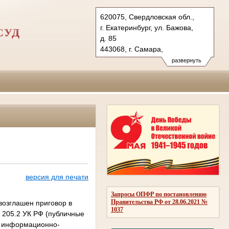
620075, Свердловская обл.,
г. Екатеринбург, ул. Бажова,
СУД
д. 85
443068, г. Самара,
пр. Масленникова, д. 12
развернуть
Тел.: (343) 350-01-82
(846) 334-57-66
covs.svd@sudrf.ru
psp.covs.sam@sudrf.ru
версия для печати
Запросы ОПФР по постановлению
Правительства РФ от 28.06.2021 №
возглашен приговор в
1037
. 205.2 УК РФ (публичные
м информационно-