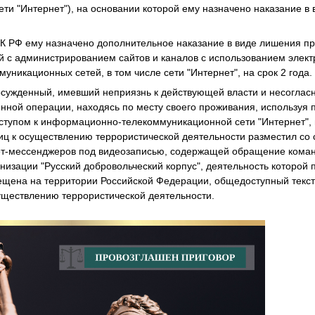
ти "Интернет"), на основании которой ему назначено наказание в
7 УК РФ ему назначено дополнительное наказание в виде лишения п
й с администрированием сайтов и каналов с использованием элек
никационных сетей, в том числе сети "Интернет", на срок 2 года.
осужденный, имевший неприязнь к действующей власти и несоглас
нной операции, находясь по месту своего проживания, использу
ступом к информационно-телекоммуникационной сети "Интернет", 
иц к осуществлению террористической деятельности разместил со с
нет-мессенджеров под видеозаписью, содержащей обращение кома
низации "Русский добровольческий корпус", деятельность которой 
рещена на территории Российской Федерации, общедоступный текс
уществлению террористической деятельности.